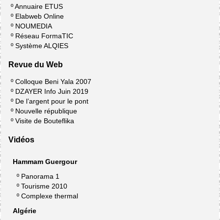
º
Annuaire ETUS
º
Elabweb Online
º
NOUMEDIA
º
Réseau FormaTIC
º
Système ALQIES
Revue du Web
º
Colloque Beni Yala 2007
º
DZAYER Info Juin 2019
º
De l’argent pour le pont
º
Nouvelle république
º
Visite de Bouteflika
Vidéos
Hammam Guergour
º
Panorama 1
º
Tourisme 2010
º
Complexe thermal
Algérie