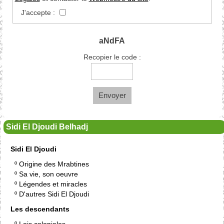
J'accepte :
aNdFA
Recopier le code :
Envoyer
Sidi El Djoudi Belhadj
Sidi El Djoudi
º
Origine des Mrabtines
º
Sa vie, son oeuvre
º
Légendes et miracles
º
D'autres Sidi El Djoudi
Les descendants