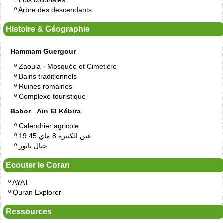
º
Lois coloniales
º
Arbre des descendants
Histoire & Géographie
Hammam Guergour
º
Zaouia - Mosquée et Cimetière
º
Bains traditionnels
º
Ruines romaines
º
Complexe touristique
Babor - Ain El Kébira
º
Calendrier agricole
º
19 عين الكبيرة 8 ماي 45
º
جبال بابور
Ecouter le Coran
º
AYAT
º
Quran Explorer
Ressources