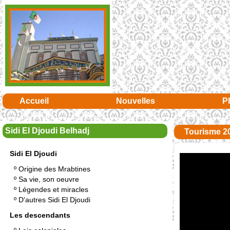
Accueil
Nouvelles
P
Sidi El Djoudi Belhadj
Tourisme 2
Sidi El Djoudi
º
Origine des Mrabtines
º
Sa vie, son oeuvre
º
Légendes et miracles
º
D'autres Sidi El Djoudi
Les descendants