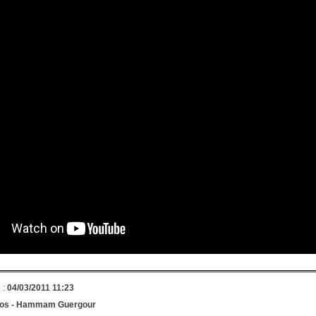
 :
04/03/2011 11:23
os -
Hammam Guergour