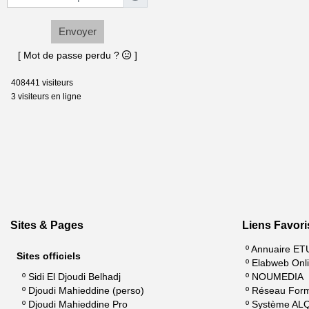
Envoyer
[ Mot de passe perdu ?
]
408441 visiteurs
3 visiteurs en ligne
Sites & Pages
Liens Favori
º
Annuaire ET
Sites officiels
º
Elabweb Onl
º
Sidi El Djoudi Belhadj
º
NOUMEDIA
º
Djoudi Mahieddine (perso)
º
Réseau For
º
Djoudi Mahieddine Pro
º
Système AL