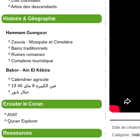
º
Lois coloniales
º
Arbre des descendants
Histoire & Géographie
Hammam Guergour
º
Zaouia - Mosquée et Cimetière
º
Bains traditionnels
º
Ruines romaines
º
Complexe touristique
Babor - Ain El Kébira
º
Calendrier agricole
º
19 عين الكبيرة 8 ماي 45
º
جبال بابور
Ecouter le Coran
º
AYAT
º
Quran Explorer
Date de création
Ressources
Catégorie :
Vidé