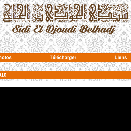
hotos
Télécharger
Liens
010