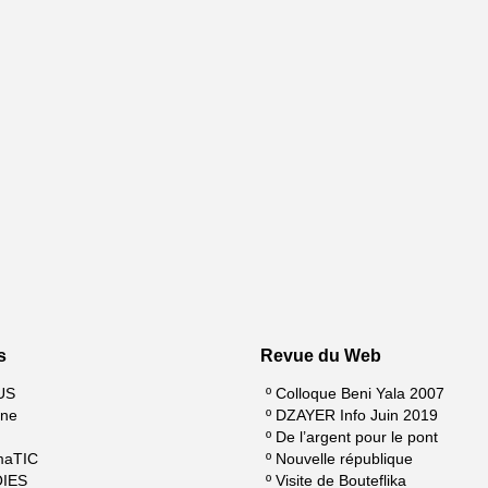
s
Revue du Web
US
º
Colloque Beni Yala 2007
ine
º
DZAYER Info Juin 2019
º
De l’argent pour le pont
maTIC
º
Nouvelle république
QIES
º
Visite de Bouteflika