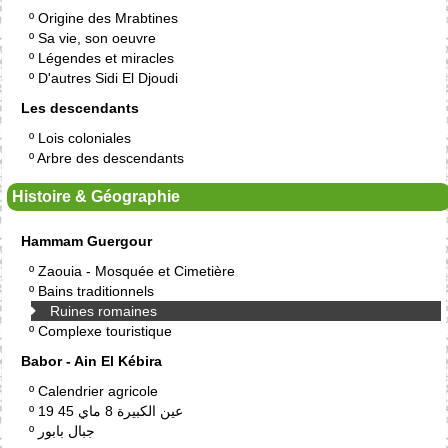
º
Origine des Mrabtines
º
Sa vie, son oeuvre
º
Légendes et miracles
º
D'autres Sidi El Djoudi
Les descendants
º
Lois coloniales
º
Arbre des descendants
Histoire & Géographie
Hammam Guergour
º
Zaouia - Mosquée et Cimetière
º
Bains traditionnels
Ruines romaines
º
Complexe touristique
Babor - Ain El Kébira
º
Calendrier agricole
º
19 عين الكبيرة 8 ماي 45
º
جبال بابور