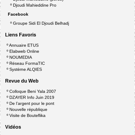
º
Djoudi Mahieddine Pro
Facebook
º
Groupe Sidi El Djoudi Belhadj
Liens Favoris
º
Annuaire ETUS
º
Elabweb Online
º
NOUMEDIA
º
Réseau FormaTIC
º
Système ALQIES
Revue du Web
º
Colloque Beni Yala 2007
º
DZAYER Info Juin 2019
º
De l’argent pour le pont
º
Nouvelle république
º
Visite de Bouteflika
Vidéos