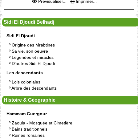
Prévisualiser...
Imprimer...
Sidi El Djoudi Belhadj
Sidi El Djoudi
º
Origine des Mrabtines
º
Sa vie, son oeuvre
º
Légendes et miracles
º
D'autres Sidi El Djoudi
Les descendants
º
Lois coloniales
º
Arbre des descendants
Histoire & Géographie
Hammam Guergour
º
Zaouia - Mosquée et Cimetière
º
Bains traditionnels
º
Ruines romaines