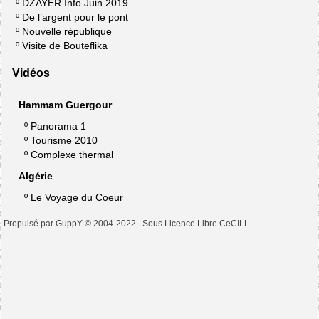
º
DZAYER Info Juin 2019
º
De l’argent pour le pont
º
Nouvelle république
º
Visite de Bouteflika
Vidéos
Hammam Guergour
º
Panorama 1
º
Tourisme 2010
º
Complexe thermal
Algérie
º
Le Voyage du Coeur
Propulsé par GuppY
© 2004-2022
Sous Licence Libre CeCILL