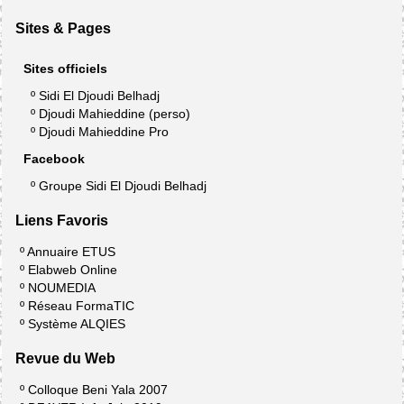
Sites & Pages
Sites officiels
º
Sidi El Djoudi Belhadj
º
Djoudi Mahieddine (perso)
º
Djoudi Mahieddine Pro
Facebook
º
Groupe Sidi El Djoudi Belhadj
Liens Favoris
º
Annuaire ETUS
º
Elabweb Online
º
NOUMEDIA
º
Réseau FormaTIC
º
Système ALQIES
Revue du Web
º
Colloque Beni Yala 2007