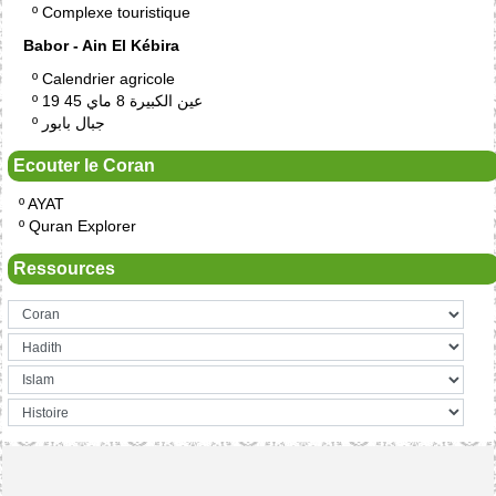
º
Complexe touristique
Babor - Ain El Kébira
º
Calendrier agricole
º
19 عين الكبيرة 8 ماي 45
º
جبال بابور
Ecouter le Coran
º
AYAT
º
Quran Explorer
Ressources