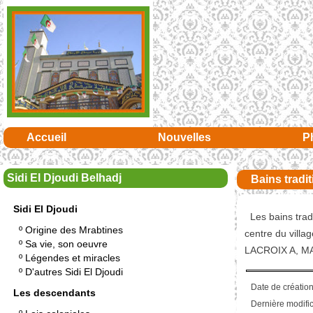
Accueil
Nouvelles
P
Sidi El Djoudi Belhadj
Bains tradi
Sidi El Djoudi
Les bains tradi
º
Origine des Mrabtines
centre du vill
º
Sa vie, son oeuvre
LACROIX A, MA
º
Légendes et miracles
º
D'autres Sidi El Djoudi
Date de création
Les descendants
Dernière modific