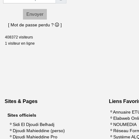
Envoyer
[ Mot de passe perdu ?
]
408372 visiteurs
1 visiteur en ligne
Sites & Pages
Liens Favori
º
Annuaire ET
Sites officiels
º
Elabweb Onl
º
Sidi El Djoudi Belhadj
º
NOUMEDIA
º
Djoudi Mahieddine (perso)
º
Réseau For
º
Djoudi Mahieddine Pro
º
Système AL