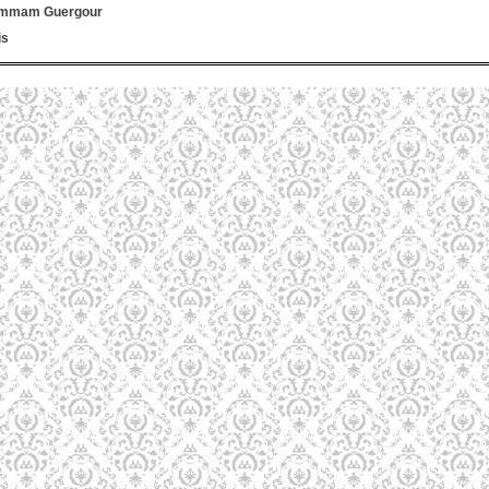
ammam Guergour
is