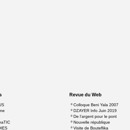
s
Revue du Web
US
º
Colloque Beni Yala 2007
ine
º
DZAYER Info Juin 2019
º
De l’argent pour le pont
maTIC
º
Nouvelle république
QIES
º
Visite de Bouteflika