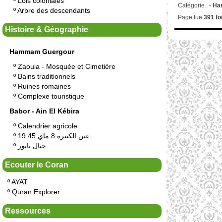
º
Lois coloniales
Catégorie :
- H
º
Arbre des descendants
Page lue
391 fo
Histoire & Géographie
Hammam Guergour
º
Zaouia - Mosquée et Cimetière
º
Bains traditionnels
º
Ruines romaines
º
Complexe touristique
Babor - Ain El Kébira
º
Calendrier agricole
º
19 عين الكبيرة 8 ماي 45
º
جبال بابور
Ecouter le Coran
º
AYAT
º
Quran Explorer
Ressources